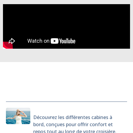
Cabines
Découvrez les différentes cabines à
bord, conçues pour offrir confort et
repos tout au long de votre croisière.