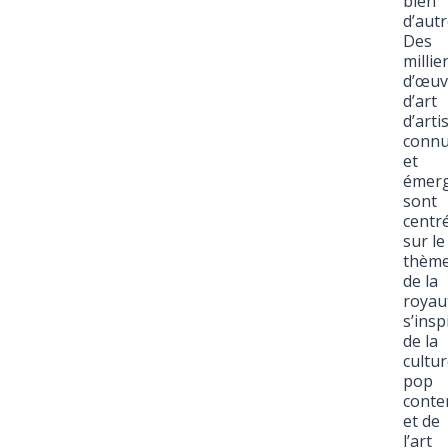
bien
d’autr
Des
millie
d’œuv
d’art
d’arti
conn
et
émer
sont
centr
sur le
thèm
de la
royau
s’insp
de la
cultu
pop
conte
et de
l’art