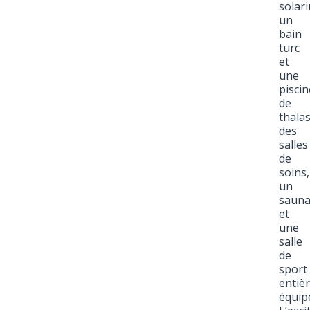
solar
un
bain
turc
et
une
piscin
de
thala
des
salles
de
soins,
un
saun
et
une
salle
de
sport
entiè
équip