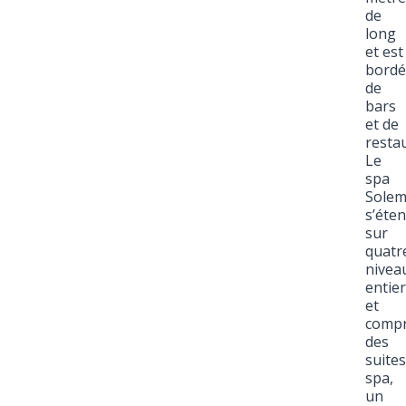
de
long
et est
bordé
de
bars
et de
resta
Le
spa
Solem
s’éte
sur
quatr
nivea
entie
et
comp
des
suites
spa,
un