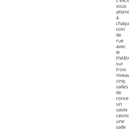
L’exci
vous
atten
à
chaqu
coin
de
rue
avec
le
théât
sur
trois
nivea
cinq
salles
de
concer
un
vaste
casino
une
salle