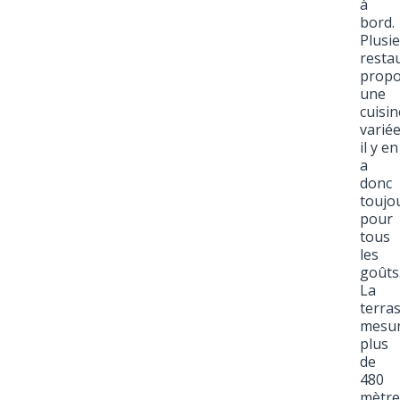
à
bord.
Plusi
resta
propo
une
cuisin
variée
il y en
a
donc
toujo
pour
tous
les
goûts
La
terra
mesu
plus
de
480
mètre