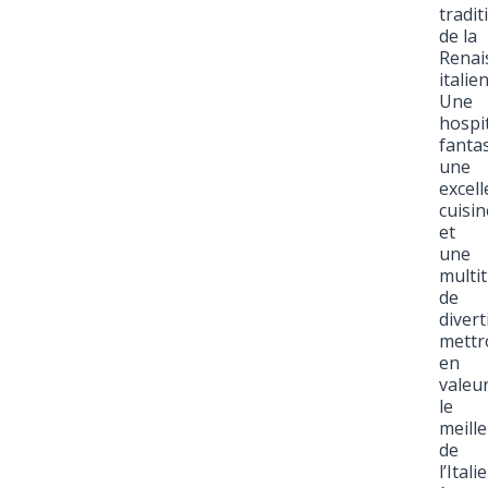
tradit
de la
Renai
italie
Une
hospit
fantas
une
excell
cuisin
et
une
multi
de
diver
mettr
en
valeu
le
meill
de
l’Italie