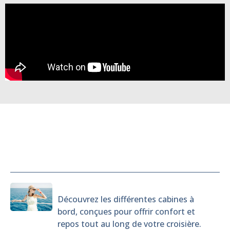
Cabines
Découvrez les différentes cabines à
bord, conçues pour offrir confort et
repos tout au long de votre croisière.