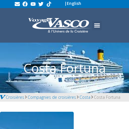
|
English
Costa Fortuna
Croisières
Compagnies de croisières
Costa
Costa Fortuna