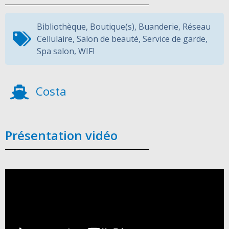
Bibliothèque
,
Boutique(s)
,
Buanderie
,
Réseau
Cellulaire
,
Salon de beauté
,
Service de garde
,
Spa salon
,
WIFI
Costa
Présentation vidéo