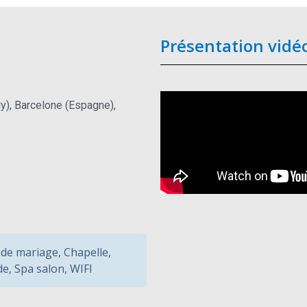
Présentation vidé
aly), Barcelone (Espagne),
 de mariage
,
Chapelle
,
de
,
Spa salon
,
WIFI