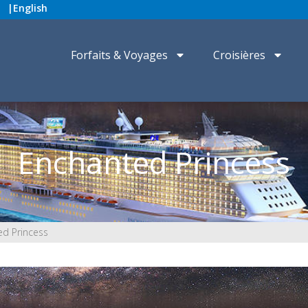
|
English
Forfaits & Voyages
Croisières
Enchanted Princess
d Princess