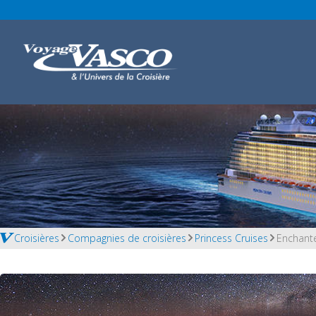
Croisières
Compagnies de croisières
Princess Cruises
Enchante