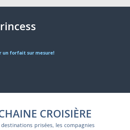
Princess
 un forfait sur mesure!
CHAINE CROISIÈRE
 destinations prisées, les compagnies