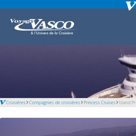
Croisières
Compagnies de croisières
Princess Cruises
Island P