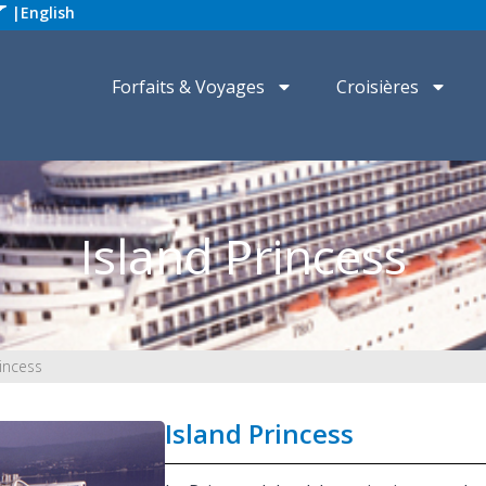
|
English
Forfaits & Voyages
Croisières
Island Princess
rincess
Island Princess