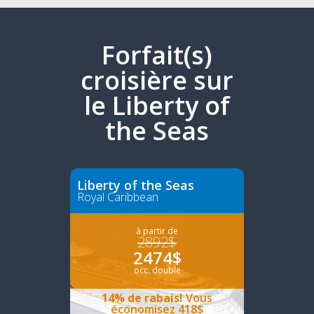
Forfait(s)
croisière sur
le Liberty of
the Seas
Liberty of the Seas
Royal Caribbean
à partir de
2892$
2474$
occ. double
14% de rabais!
Vous
économisez 418$