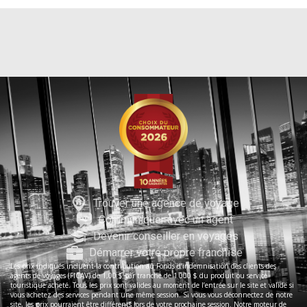
Trouver une agence de voyage
Communiquer avec un agent
Devenir conseiller en voyages
Démarrer votre propre franchise
Les prix indiqués incluent la contribution au Fonds d’indemnisation des clients des
agents de voyages (FICAV) de 1,00 $ par tranche de 1 000 $ du produit ou service
touristique acheté. Tous les prix sont valides au moment de l’entrée sur le site et valide si
vous achetez des services pendant une même session. Si vous vous déconnectez de notre
site, les prix pourraient être différents lors de votre prochaine session. Notre moteur de