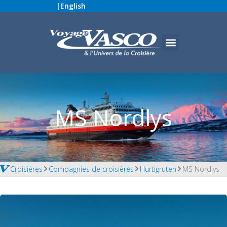
|
English
MS Nordlys
Croisières
Compagnies de croisières
Hurtigruten
MS Nordlys