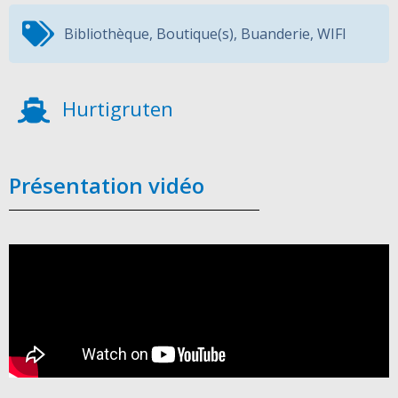
Bibliothèque
,
Boutique(s)
,
Buanderie
,
WIFI
Hurtigruten
Présentation vidéo