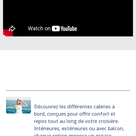
Cabines
Découvrez les différentes cabines à
bord, conçues pour offrir confort et
repos tout au long de votre croisière.
Intérieures, extérieures ou avec balcon,
chaque option propose un espace