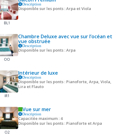
Description
Disponible sur les ponts : Arpa et Viola
BL1
Chambre Deluxe avec vue sur l’océan et
vue obstruée
Description
Disponible sur les ponts : Arpa
OO
Intérieur de luxe
Description
Disponible sur les ponts : Pianoforte, Arpa, Viola,
Lira et Flauto
IR1
Vue sur mer
Description
Capacitée maximum : 4
Disponible sur les ponts : Pianoforte et Arpa
O2