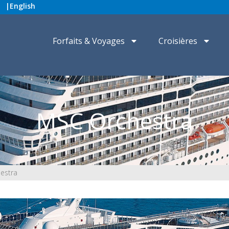
|
English
Forfaits & Voyages
Croisières
MSC Orchestra
estra