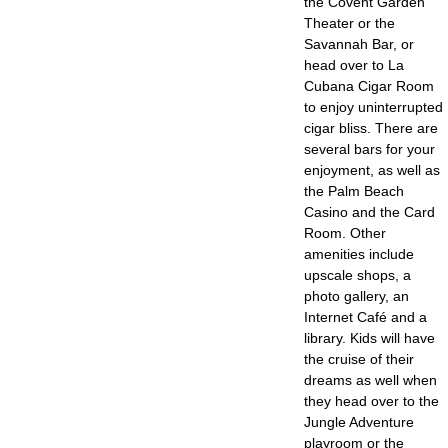
the Covent Garden
Theater or the
Savannah Bar, or
head over to La
Cubana Cigar Room
to enjoy uninterrupted
cigar bliss. There are
several bars for your
enjoyment, as well as
the Palm Beach
Casino and the Card
Room. Other
amenities include
upscale shops, a
photo gallery, an
Internet Café and a
library. Kids will have
the cruise of their
dreams as well when
they head over to the
Jungle Adventure
playroom or the