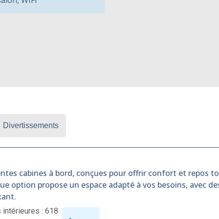
salon
,
WIFI
Divertissements
ntes cabines à bord, conçues pour offrir confort et repos tou
que option propose un espace adapté à vos besoins, avec d
xant.
intérieures : 618