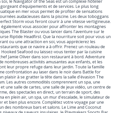
 soi, le Navigator of the Seas est un complexe hôtelier
gorgeant d'équipements et de services. Le plus long
atique en mer vous permet de profiter de sensations
 journées audacieuses dans la piscine. Les deux toboggans
erfect Storm vous feront courir à une vitesse vertigineuse.
 également vous associer pour affronter les montagnes
iques The Blaster ou vous lancer dans l'aventure sur le
urse Riptide Headfirst. Que la nourriture soit pour vous un
rant ou une attraction en soi, vous apprécierez les
taurants que ce navire a à offrir. Prenez un rouleau de
Hooked Seafood ou laissez-vous tenter par la cuisine
 chef Jamie Oliver dans son restaurant à bord. Adventure
de nombreuses activités amusantes aux enfants, et les
ont leur propre refuge dans leur jardin. Toute la famille
ne confrontation au laser dans le noir dans Battle for
n plaisir à se gratter la tête dans la salle d'évasion The
um. Les autres commodités comprennent un spa, une
et une salle de cartes, une salle de jeux vidéo, un centre de
me, des spectacles en direct, un terrain de sport, des
a en plein air, un spa, un mur d'escalade, le simulateur de
er et bien plus encore. Complétez votre voyage par une
l'un des nombreux bars et salons. Le Lime and Coconut
s niveaux de saveurs insulaires, le Playmakers Sports Bar