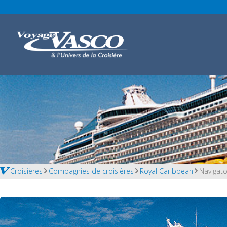
Croisières
Compagnies de croisières
Royal Caribbean
Navigato