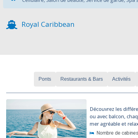
Cellulaire
,
Salon de beauté
,
Service de garde
,
Spa 
Royal Caribbean
Cabines
Ponts
Restaurants & Bars
Activités
Découvrez les différe
ou avec balcon, cha
mer agréable et rela
Nombre de cabines 