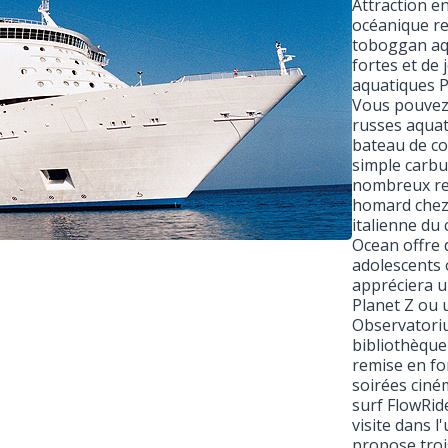
Attraction en
océanique re
toboggan aqu
fortes et de
aquatiques P
Vous pouvez
russes aquat
bateau de co
simple carbu
nombreux res
homard chez 
italienne du
Ocean offre 
adolescents 
appréciera u
Planet Z ou u
Observatori
bibliothèque 
remise en for
soirées ciném
surf FlowRid
visite dans 
propose troi