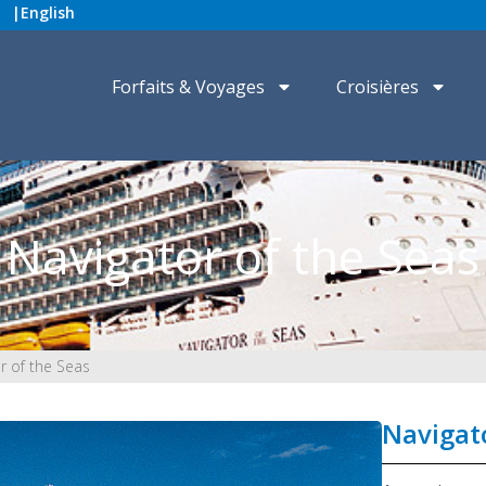
|
English
Forfaits & Voyages
Croisières
Navigator of the Seas
r of the Seas
Navigato