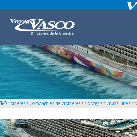
Croisières
Compagnies de croisières
Norwegian Cruise Line
No