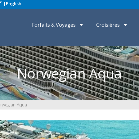
|
English
Forfaits & Voyages
Croisières
Norwegian Aqua
rwegian Aqua