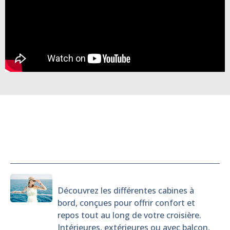
Cabines
Découvrez les différentes cabines à
bord, conçues pour offrir confort et
repos tout au long de votre croisière.
Intérieures, extérieures ou avec balcon,