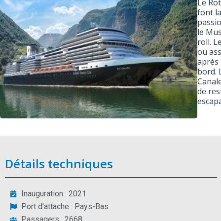
Le Rot
font l
passio
le Mus
roll. 
ou ass
après 
bord. 
Canale
de res
escapa
Détails techniques
Inauguration : 2021
Port d'attache : Pays-Bas
Passagers : 2668