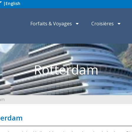
|
English
Forfaits & Voyages
Croisières
Rotterdam
dam
terdam