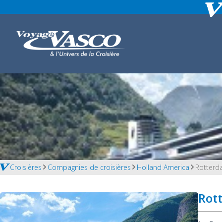
Croisières
Compagnies de croisières
Holland America
Rotter
Rot