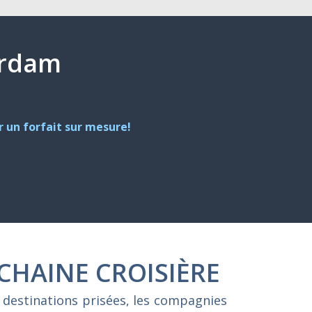
terdam
 un forfait sur mesure!
CHAINE CROISIÈRE
 destinations prisées, les compagnies