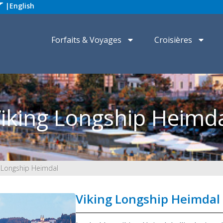
|
English
Forfaits & Voyages
Croisières
iking Longship Heimd
g Longship Heimdal
Viking Longship Heimdal