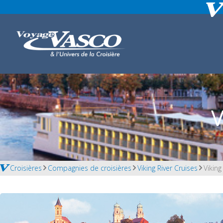
V
Croisières
Compagnies de croisières
Viking River Cruises
Vikin