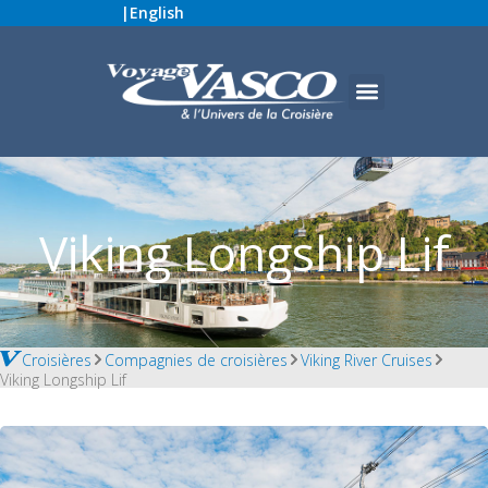
|
English
Viking Longship Lif
Croisières
Compagnies de croisières
Viking River Cruises
Viking Longship Lif