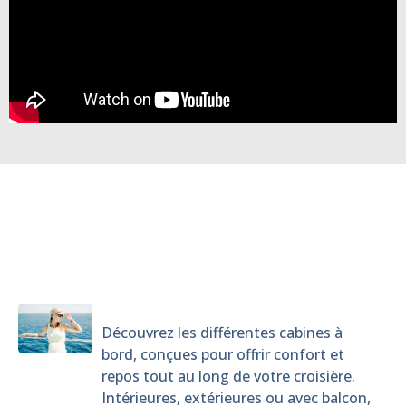
Cabines
Découvrez les différentes cabines à
bord, conçues pour offrir confort et
repos tout au long de votre croisière.
Intérieures, extérieures ou avec balcon,