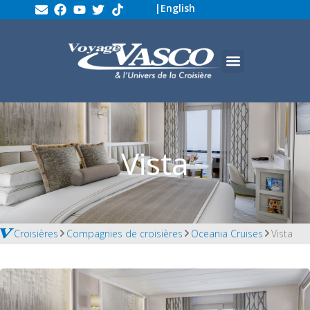
|
English
Vista
Croisières
Compagnies de croisières
Oceania Cruises
Vista