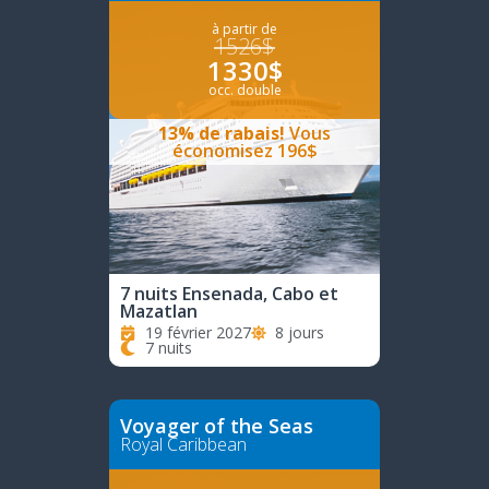
à partir de
1526$
1330$
occ. double
13% de rabais!
Vous
économisez 196$
7 nuits Ensenada, Cabo et
Mazatlan
19 février 2027
8 jours
7 nuits
Voyager of the Seas
Royal Caribbean