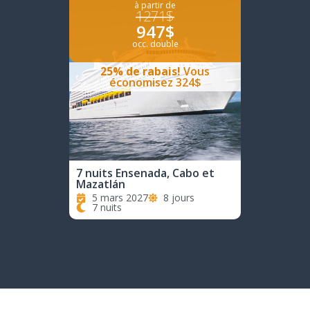
à partir de
1271$
947$
occ. double
25% de rabais!
Vous
économisez 324$
7 nuits Ensenada, Cabo et
Mazatlán
5 mars 2027
8 jours
7 nuits