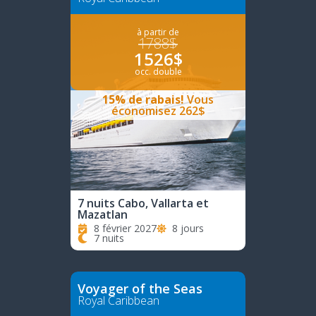
à partir de
1788$
1526$
occ. double
15% de rabais!
Vous
économisez 262$
7 nuits Cabo, Vallarta et
Mazatlan
8 février 2027
8 jours
7 nuits
Voyager of the Seas
Royal Caribbean