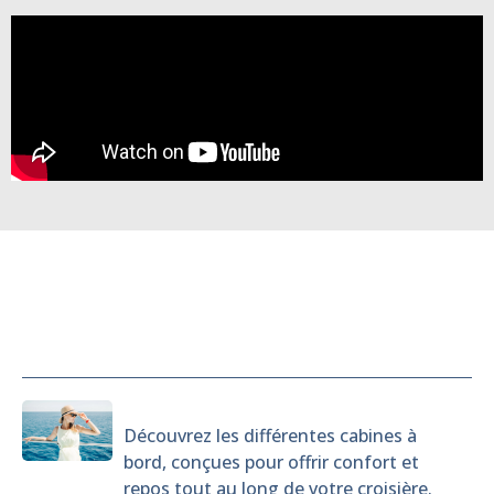
Cabines
Découvrez les différentes cabines à
bord, conçues pour offrir confort et
repos tout au long de votre croisière.