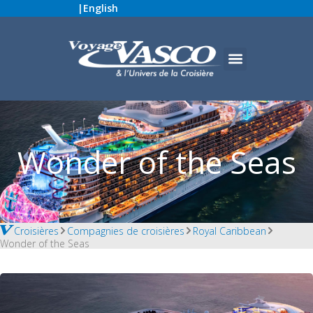
|
English
Wonder of the Seas
Croisières
Compagnies de croisières
Royal Caribbean
Wonder of the Seas