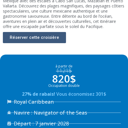
Mexique avec des escales à Cabo San Lucas, Mazatlán et Puerto
Vallarta. Découvrez des plages magnifiques, des paysages côtiers
spectaculaires, une culture mexicaine authentique et une
gastronomie savoureuse. Entre détente au bord de l’océan,
aventures en plein air et découvertes culturelles, cet itinéraire
offre une escapade parfaite sous le soleil du Pacifique.
Réserver cette croisière
à partir de
1121$
820$
Occupation double
27% de rabais!
Vous économisez 301$
Royal Caribbean
Navire : Navigator of the Seas
Départ : 7 janvier 2028