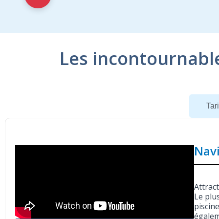
Les incontournabl
Navire
Tari
Navi
Attrac
Le plu
piscin
égalem