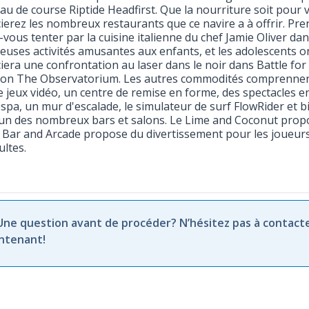
eau de course Riptide Headfirst. Que la nourriture soit pour
ierez les nombreux restaurants que ce navire a à offrir. 
z-vous tenter par la cuisine italienne du chef Jamie Oliver d
uses activités amusantes aux enfants, et les adolescents ont
era une confrontation au laser dans le noir dans Battle for P
ion The Observatorium. Les autres commodités comprennent 
de jeux vidéo, un centre de remise en forme, des spectacles en
n spa, un mur d'escalade, le simulateur de surf FlowRider et 
'un des nombreux bars et salons. Le Lime and Coconut propos
 Bar and Arcade propose du divertissement pour les joueurs 
ultes.
 Une question avant de procéder? N’hésitez pas à contact
ntenant!