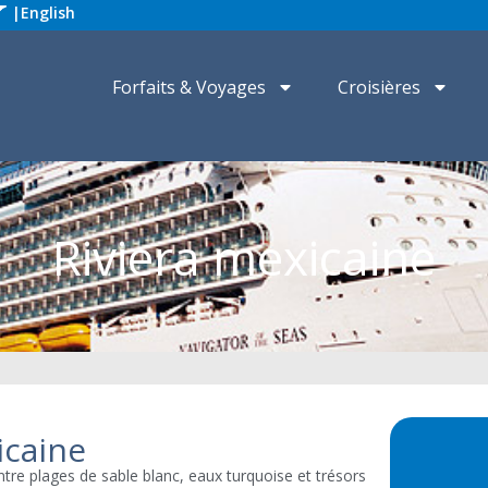
|
English
Forfaits & Voyages
Croisières
Riviera mexicaine
icaine
ntre plages de sable blanc, eaux turquoise et trésors