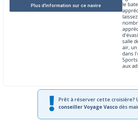
le bat
Plus d'information sur ce navire
appréc
laisse
nombre
appréci
d'évas
salle 
air, u
dans l
Sports
aux ad
Prêt à réserver cette croisière?
conseiller Voyage Vasco
dès mai