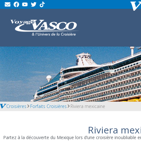
Croisières
Forfaits Croisières
Riviera mexicaine
Riviera mex
Partez à la découverte du Mexique lors d’une croisière inoubliable e