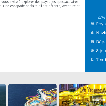
 vous invite à explorer des paysages spectaculaires,
. Une escapade parfaite alliant détente, aventure et
27% 
Roya
Navi
Dépa
8 jo
7 nu