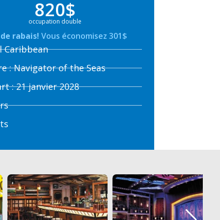
820$
occupation double
de rabais!
Vous économisez 301$
l Caribbean
re : Navigator of the Seas
rt : 21 janvier 2028
urs
its