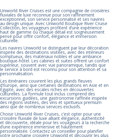
Uniworld River Cruises est une compagnie de croisières
fluviales de luxe reconnue pour son raffinement
exceptionnel, son service personnalisé et ses navires
au design unique. Avec Uniworld Boutique River Cruise
Collection, les voyageurs profitent d’une expérience
haut de gamme où chaque détail est soigneusement
pensé pour offrir confort, élégance et immersion
culturelle.
Les navires Uniworld se distinguent par leur décoration
inspirée des destinations visitées, avec des intérieurs
somptueux, des matériaux nobles et une ambiance
boutique-hôtel. Les cabines et suites offrent un confort
supérieur, souvent avec vue panoramique, tandis que
le service à bord est reconnu pour son attention et sa
personnalisation.
Les itinéraires couvrent les plus grands fleuves
d’Europe, ainsi que certaines destinations en Asie et en
Égypte, avec des escales riches en découvertes
culturelles. La formule tout inclus comprend des
excursions guidées, une gastronomie raffinée inspirée
des régions visitées, des vins et spiritueux premium
ainsi que de nombreux services exclusifs.
Choisir Uniworld River Cruises, c’est opter pour une
croisière fluviale de luxe alliant élégance, authenticité
et découverte, idéale pour les voyageurs à la recherche
d’une expérience immersive et hautement
personnalisée. Contactez un conseiller pour planifier
votre prochaine croisière Uniworld et découvrir les plus