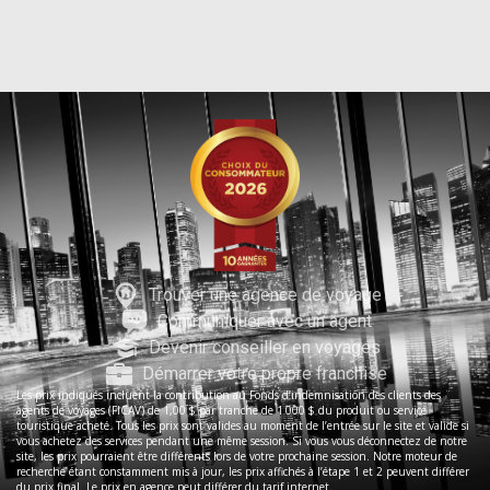
Trouver une agence de voyage
Communiquer avec un agent
Devenir conseiller en voyages
Démarrer votre propre franchise
Les prix indiqués incluent la contribution au Fonds d’indemnisation des clients des
agents de voyages (FICAV) de 1,00 $ par tranche de 1 000 $ du produit ou service
touristique acheté. Tous les prix sont valides au moment de l’entrée sur le site et valide si
vous achetez des services pendant une même session. Si vous vous déconnectez de notre
site, les prix pourraient être différents lors de votre prochaine session. Notre moteur de
recherche étant constamment mis à jour, les prix affichés à l’étape 1 et 2 peuvent différer
du prix final. Le prix en agence peut différer du tarif internet.