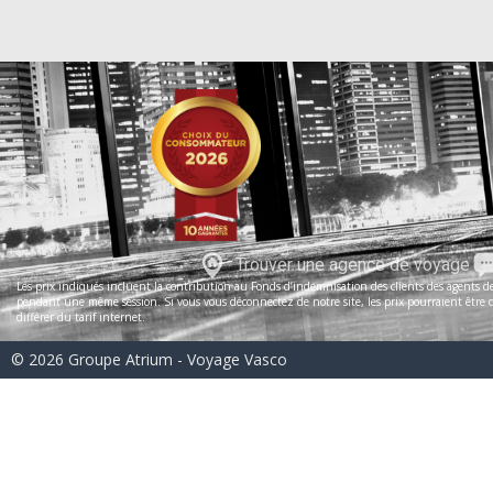
Trouver une agence de voyage
Les prix indiqués incluent la contribution au Fonds d’indemnisation des clients des agents de 
pendant une même session. Si vous vous déconnectez de notre site, les prix pourraient être dif
différer du tarif internet.
© 2026 Groupe Atrium - Voyage Vasco