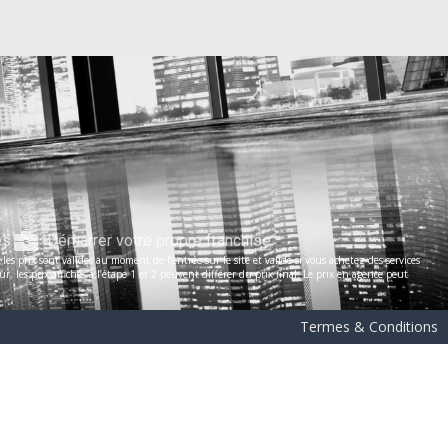
es
Démarrer votre propre franchise
s prix sont valides au moment de l’entrée sur le site et valide si vous achetez des services
les prix affichés à l’étape 1 et 2 peuvent différer du prix final. Le prix en agence peut
Termes & Conditions