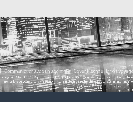
Communiquer avec un agent
Devenir conseiller en voyag
voyages (FICAV) de 1,00 $ par tranche de 1 000 $ du produit ou service touristique acheté. Tous le
férents lors de votre prochaine session. Notre moteur de recherche étant constamment mis à jour, 