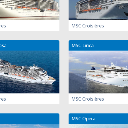
res
MSC Croisières
osa
MSC Lirica
res
MSC Croisières
MSC Opera