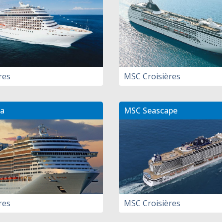
res
MSC Croisières
a
MSC Seascape
res
MSC Croisières