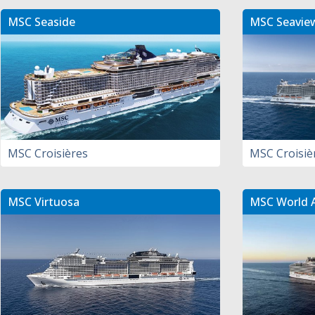
MSC Seaside
MSC Seavie
MSC Croisières
MSC Croisiè
MSC Virtuosa
MSC World 