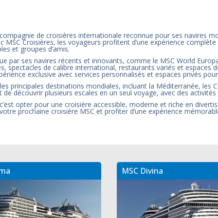
compagnie de croisières internationale reconnue pour ses navires mo
 MSC Croisières, les voyageurs profitent d’une expérience complète
ples et groupes d’amis.
gue par ses navires récents et innovants, comme le MSC World Europa o
es, spectacles de calibre international, restaurants variés et espace
érience exclusive avec services personnalisés et espaces privés pour l
 les principales destinations mondiales, incluant la Méditerranée, les
 de découvrir plusieurs escales en un seul voyage, avec des activités 
 c’est opter pour une croisière accessible, moderne et riche en dive
r votre prochaine croisière MSC et profiter d’une expérience mémorabl
ima
MSC Divina