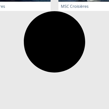
res
MSC Croisières