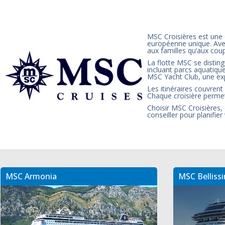
MSC Croisières est une 
européenne unique. Avec
aux familles qu’aux cou
La flotte MSC se distin
incluant parcs aquatiqu
MSC Yacht Club, une exp
Les itinéraires couvrent
Chaque croisière permet
Choisir MSC Croisières,
conseiller pour planifie
MSC Armonia
MSC Belliss