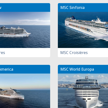
w
MSC Sinfonia
res
MSC Croisières
America
MSC World Europa